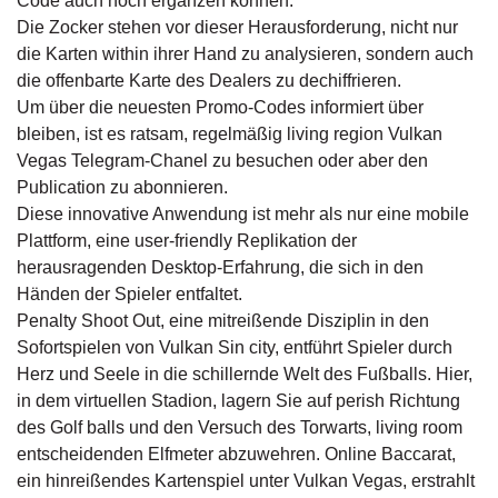
Code auch noch ergänzen können.
Die Zocker stehen vor dieser Herausforderung, nicht nur
die Karten within ihrer Hand zu analysieren, sondern auch
die offenbarte Karte des Dealers zu dechiffrieren.
Um über die neuesten Promo-Codes informiert über
bleiben, ist es ratsam, regelmäßig living region Vulkan
Vegas Telegram-Chanel zu besuchen oder aber den
Publication zu abonnieren.
Diese innovative Anwendung ist mehr als nur eine mobile
Plattform, eine user-friendly Replikation der
herausragenden Desktop-Erfahrung, die sich in den
Händen der Spieler entfaltet.
Penalty Shoot Out, eine mitreißende Disziplin in den
Sofortspielen von Vulkan Sin city, entführt Spieler durch
Herz und Seele in die schillernde Welt des Fußballs. Hier,
in dem virtuellen Stadion, lagern Sie auf perish Richtung
des Golf balls und den Versuch des Torwarts, living room
entscheidenden Elfmeter abzuwehren. Online Baccarat,
ein hinreißendes Kartenspiel unter Vulkan Vegas, erstrahlt