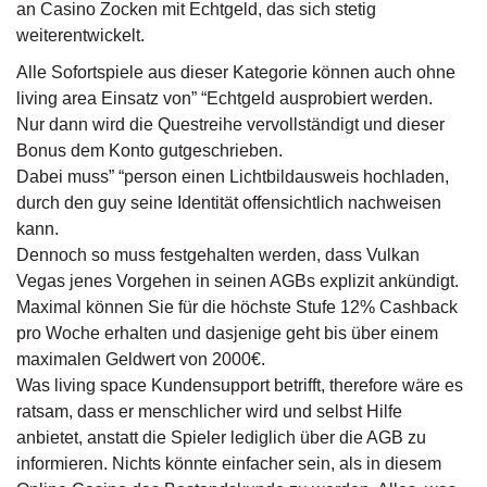
an Casino Zocken mit Echtgeld, das sich stetig
weiterentwickelt.
Alle Sofortspiele aus dieser Kategorie können auch ohne
living area Einsatz von” “Echtgeld ausprobiert werden.
Nur dann wird die Questreihe vervollständigt und dieser
Bonus dem Konto gutgeschrieben.
Dabei muss” “person einen Lichtbildausweis hochladen,
durch den guy seine Identität offensichtlich nachweisen
kann.
Dennoch so muss festgehalten werden, dass Vulkan
Vegas jenes Vorgehen in seinen AGBs explizit ankündigt.
Maximal können Sie für die höchste Stufe 12% Cashback
pro Woche erhalten und dasjenige geht bis über einem
maximalen Geldwert von 2000€.
Was living space Kundensupport betrifft, therefore wäre es
ratsam, dass er menschlicher wird und selbst Hilfe
anbietet, anstatt die Spieler lediglich über die AGB zu
informieren. Nichts könnte einfacher sein, als in diesem