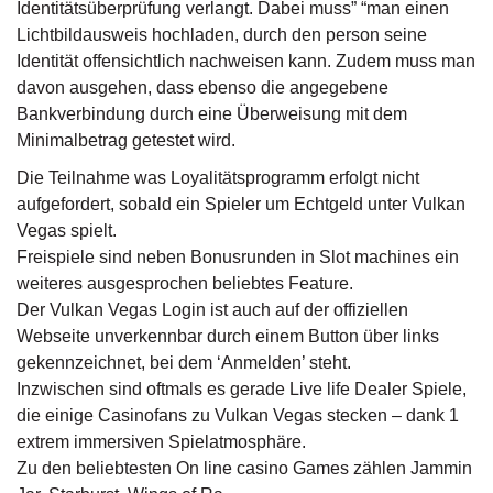
Identitätsüberprüfung verlangt. Dabei muss” “man einen
Lichtbildausweis hochladen, durch den person seine
Identität offensichtlich nachweisen kann. Zudem muss man
davon ausgehen, dass ebenso die angegebene
Bankverbindung durch eine Überweisung mit dem
Minimalbetrag getestet wird.
Die Teilnahme was Loyalitätsprogramm erfolgt nicht
aufgefordert, sobald ein Spieler um Echtgeld unter Vulkan
Vegas spielt.
Freispiele sind neben Bonusrunden in Slot machines ein
weiteres ausgesprochen beliebtes Feature.
Der Vulkan Vegas Login ist auch auf der offiziellen
Webseite unverkennbar durch einem Button über links
gekennzeichnet, bei dem ‘Anmelden’ steht.
Inzwischen sind oftmals es gerade Live life Dealer Spiele,
die einige Casinofans zu Vulkan Vegas stecken – dank 1
extrem immersiven Spielatmosphäre.
Zu den beliebtesten On line casino Games zählen Jammin