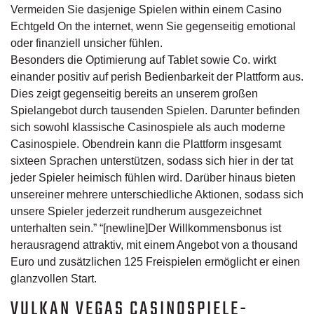
Vermeiden Sie dasjenige Spielen within einem Casino
Echtgeld On the internet, wenn Sie gegenseitig emotional
oder finanziell unsicher fühlen.
Besonders die Optimierung auf Tablet sowie Co. wirkt
einander positiv auf perish Bedienbarkeit der Plattform aus.
Dies zeigt gegenseitig bereits an unserem großen
Spielangebot durch tausenden Spielen. Darunter befinden
sich sowohl klassische Casinospiele als auch moderne
Casinospiele. Obendrein kann die Plattform insgesamt
sixteen Sprachen unterstützen, sodass sich hier in der tat
jeder Spieler heimisch fühlen wird. Darüber hinaus bieten
unsereiner mehrere unterschiedliche Aktionen, sodass sich
unsere Spieler jederzeit rundherum ausgezeichnet
unterhalten sein.” “[newline]Der Willkommensbonus ist
herausragend attraktiv, mit einem Angebot von a thousand
Euro und zusätzlichen 125 Freispielen ermöglicht er einen
glanzvollen Start.
VULKAN VEGAS CASINOSPIELE-