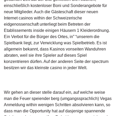
einschließlich kostenloser Boni und Sonderangebote für
neue Mitglieder. Auch die Gästeschaft dieser neuen
Internet casinos within der Schweizerische
eidgenossenschaft unterliegt beim Betreten der
Etablissements inside einigen Häusern 1 Kleiderordnung.
Ein Verbot für die Bürger des Ortes, in” “unserem die
Spielbank liegt, zur Verwicklung was Spielbetrieb. Es ist
allgemein bekannt, dass Kasinos vonseiten Wanduhren
abraten, weil sie ihre Spieler auf dieses Spiel
konzentrieren dürfen. Auf der anderen Seite der spectrum
besitzen wir das kleinste casino in jeder Welt.
VULKAN VEGAS ONLINE CASINO SLOTS
Wir gehen an dieser stelle darauf ein, auf welche weise
man die Feuer speiender berg (umgangssprachlich) Vegas
Anmeldung within wenigen Schritten absolvieren kann, so
dass man die Opportunity hat auf dasjenige spannende