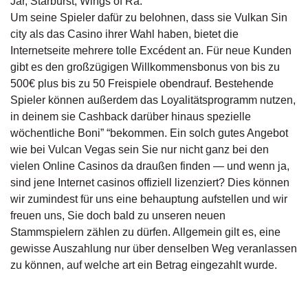
Jar, Starburst, Wings of Ra.
Um seine Spieler dafür zu belohnen, dass sie Vulkan Sin
city als das Casino ihrer Wahl haben, bietet die
Internetseite mehrere tolle Excédent an. Für neue Kunden
gibt es den großzügigen Willkommensbonus von bis zu
500€ plus bis zu 50 Freispiele obendrauf. Bestehende
Spieler können außerdem das Loyalitätsprogramm nutzen,
in deinem sie Cashback darüber hinaus spezielle
wöchentliche Boni” “bekommen. Ein solch gutes Angebot
wie bei Vulcan Vegas sein Sie nur nicht ganz bei den
vielen Online Casinos da draußen finden — und wenn ja,
sind jene Internet casinos offiziell lizenziert? Dies können
wir zumindest für uns eine behauptung aufstellen und wir
freuen uns, Sie doch bald zu unseren neuen
Stammspielern zählen zu dürfen. Allgemein gilt es, eine
gewisse Auszahlung nur über denselben Weg veranlassen
zu können, auf welche art ein Betrag eingezahlt wurde.
VULKAN VEGAS ERFAHRUNGEN 2023 »