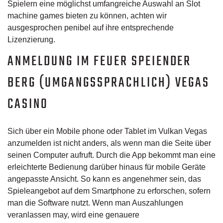
Spielern eine möglichst umfangreiche Auswahl an Slot
machine games bieten zu können, achten wir
ausgesprochen penibel auf ihre entsprechende
Lizenzierung.
ANMELDUNG IM FEUER SPEIENDER
BERG (UMGANGSSPRACHLICH) VEGAS
CASINO
Sich über ein Mobile phone oder Tablet im Vulkan Vegas
anzumelden ist nicht anders, als wenn man die Seite über
seinen Computer aufruft. Durch die App bekommt man eine
erleichterte Bedienung darüber hinaus für mobile Geräte
angepasste Ansicht. So kann es angenehmer sein, das
Spieleangebot auf dem Smartphone zu erforschen, sofern
man die Software nutzt. Wenn man Auszahlungen
veranlassen may, wird eine genauere