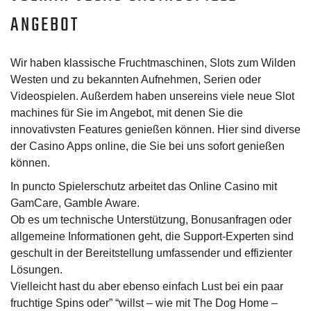
ANGEBOT
Wir haben klassische Fruchtmaschinen, Slots zum Wilden
Westen und zu bekannten Aufnehmen, Serien oder
Videospielen. Außerdem haben unsereins viele neue Slot
machines für Sie im Angebot, mit denen Sie die
innovativsten Features genießen können. Hier sind diverse
der Casino Apps online, die Sie bei uns sofort genießen
können.
In puncto Spielerschutz arbeitet das Online Casino mit
GamCare, Gamble Aware.
Ob es um technische Unterstützung, Bonusanfragen oder
allgemeine Informationen geht, die Support-Experten sind
geschult in der Bereitstellung umfassender und effizienter
Lösungen.
Vielleicht hast du aber ebenso einfach Lust bei ein paar
fruchtige Spins oder” “willst – wie mit The Dog Home –