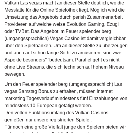
Vulkan Las vegas macht an dieser Stelle deutlich, wo die
Messlatte für die Online Spielothek liegt. Möglich wird die
Umsetzung das Angebots durch perish Zusammenarbeit
Provideren auf welche weise Evolution Gaming, Ezugi
oder TVBet. Das Angebot im Feuer speiender berg
(umgangssprachlich) Vegas Casino ist damit vergleichbar
über den Spielbanken. Um an dieser Stelle zu überzeugen
und auch auf schon lange Sicht zu amüsieren, sind zwei
Aspekte besonders” “bedeutsam. Parallel geht es nicht
ohne Live Streams, die sich technisch auf hohem Niveau
bewegen.
Um den Feuer speiender berg (umgangssprachlich) Las
vegas Samstag Bonus zu erhalten, müssen internet
marketing Tagesverlauf mindestens fünf Einzahlungen von
mindestens 10 European getätigt werden.
Den vollen Funktionsumfang des Vulkan Casinos
genießen nur unsere registrierten Spieler.
Für noch eine große Vielfalt junge den Spielern bieten wir