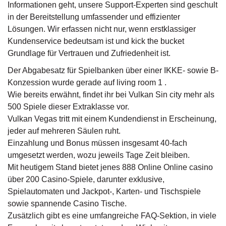
Informationen geht, unsere Support-Experten sind geschult
in der Bereitstellung umfassender und effizienter
Lösungen. Wir erfassen nicht nur, wenn erstklassiger
Kundenservice bedeutsam ist und kick the bucket
Grundlage für Vertrauen und Zufriedenheit ist.
Der Abgabesatz für Spielbanken über einer IKKE- sowie B-
Konzession wurde gerade auf living room 1 .
Wie bereits erwähnt, findet ihr bei Vulkan Sin city mehr als
500 Spiele dieser Extraklasse vor.
Vulkan Vegas tritt mit einem Kundendienst in Erscheinung,
jeder auf mehreren Säulen ruht.
Einzahlung und Bonus müssen insgesamt 40-fach
umgesetzt werden, wozu jeweils Tage Zeit bleiben.
Mit heutigem Stand bietet jenes 888 Online Online casino
über 200 Casino-Spiele, darunter exklusive,
Spielautomaten und Jackpot-, Karten- und Tischspiele
sowie spannende Casino Tische.
Zusätzlich gibt es eine umfangreiche FAQ-Sektion, in viele