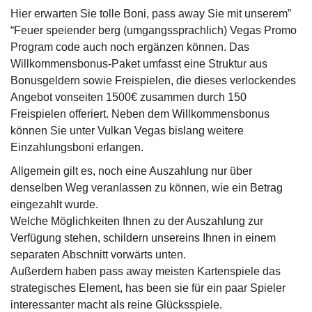
Hier erwarten Sie tolle Boni, pass away Sie mit unserem”
“Feuer speiender berg (umgangssprachlich) Vegas Promo
Program code auch noch ergänzen können. Das
Willkommensbonus-Paket umfasst eine Struktur aus
Bonusgeldern sowie Freispielen, die dieses verlockendes
Angebot vonseiten 1500€ zusammen durch 150
Freispielen offeriert. Neben dem Willkommensbonus
können Sie unter Vulkan Vegas bislang weitere
Einzahlungsboni erlangen.
Allgemein gilt es, noch eine Auszahlung nur über
denselben Weg veranlassen zu können, wie ein Betrag
eingezahlt wurde.
Welche Möglichkeiten Ihnen zu der Auszahlung zur
Verfügung stehen, schildern unsereins Ihnen in einem
separaten Abschnitt vorwärts unten.
Außerdem haben pass away meisten Kartenspiele das
strategisches Element, has been sie für ein paar Spieler
interessanter macht als reine Glücksspiele.