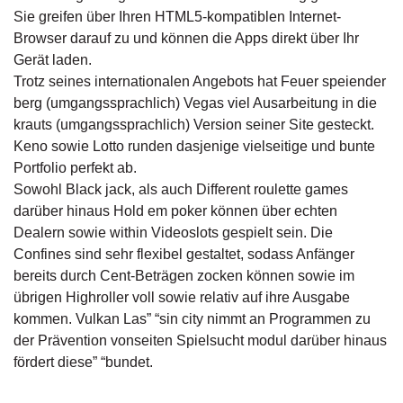
Sie greifen über Ihren HTML5-kompatiblen Internet-
Browser darauf zu und können die Apps direkt über Ihr
Gerät laden.
Trotz seines internationalen Angebots hat Feuer speiender
berg (umgangssprachlich) Vegas viel Ausarbeitung in die
krauts (umgangssprachlich) Version seiner Site gesteckt.
Keno sowie Lotto runden dasjenige vielseitige und bunte
Portfolio perfekt ab.
Sowohl Black jack, als auch Different roulette games
darüber hinaus Hold em poker können über echten
Dealern sowie within Videoslots gespielt sein. Die
Confines sind sehr flexibel gestaltet, sodass Anfänger
bereits durch Cent-Beträgen zocken können sowie im
übrigen Highroller voll sowie relativ auf ihre Ausgabe
kommen. Vulkan Las” “sin city nimmt an Programmen zu
der Prävention vonseiten Spielsucht modul darüber hinaus
fördert diese” “bundet.
GUTES CASINO