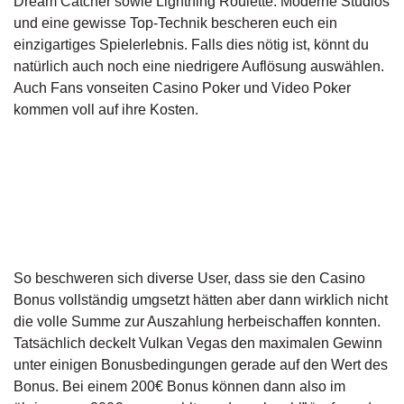
Dream Catcher sowie Lightning Roulette. Moderne Studios
und eine gewisse Top-Technik bescheren euch ein
einzigartiges Spielerlebnis. Falls dies nötig ist, könnt du
natürlich auch noch eine niedrigere Auflösung auswählen.
Auch Fans vonseiten Casino Poker und Video Poker
kommen voll auf ihre Kosten.
DIE MOBILE SEITE DARÜBER HINAUS
DIE APP DIESES VULKAN VEGAS ON
THE INTERNET CASINOS
So beschweren sich diverse User, dass sie den Casino
Bonus vollständig umgsetzt hätten aber dann wirklich nicht
die volle Summe zur Auszahlung herbeischaffen konnten.
Tatsächlich deckelt Vulkan Vegas den maximalen Gewinn
unter einigen Bonusbedingungen gerade auf den Wert des
Bonus. Bei einem 200€ Bonus können dann also im