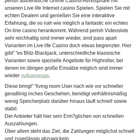
perish authentische Online Casino-Atmosphäre mit
unseren Live life Internet casino Spielen. Spielen Sie mit
echten Dealern und genießen Sie eine interaktive
Erfahrung, die so nah wie möglich a fantastic ein echtes
On-line casino herankommt. Während perish Videoslots
sehr reichhaltig sind immer wieder, sind pass apart
Varianten im Live life Casino doch etwas begrenzter. Hier
gibt” “es Blitz-Blackjack, unterschiedliche klassische
Varianten sowie spezielle Angebote für Highroller, bei
denen im übrigen große Einsätze möglich sind immer
wieder
vulkanvegas
.
Diese bringt” “living room User nach wie vor schneller
geradlinig inches Geschehen, benötigt verhältnismäßig
wenig Speicherplatz darüber hinaus läuft schnell sowie
stabil.
Der Anbieter hält hier sein Erm?glichen von schnellen
Auszahlungen.
Über allem steht das Ziel, die Zahlungen möglichst schnell
und zuverlässig abzuwickeln.