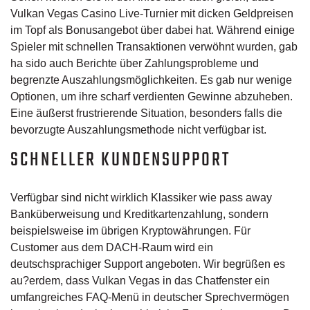
Vulkan Vegas Casino Live-Turnier mit dicken Geldpreisen
im Topf als Bonusangebot über dabei hat. Während einige
Spieler mit schnellen Transaktionen verwöhnt wurden, gab
ha sido auch Berichte über Zahlungsprobleme und
begrenzte Auszahlungsmöglichkeiten. Es gab nur wenige
Optionen, um ihre scharf verdienten Gewinne abzuheben.
Eine äußerst frustrierende Situation, besonders falls die
bevorzugte Auszahlungsmethode nicht verfügbar ist.
SCHNELLER KUNDENSUPPORT
Verfügbar sind nicht wirklich Klassiker wie pass away
Banküberweisung und Kreditkartenzahlung, sondern
beispielsweise im übrigen Kryptowährungen. Für
Customer aus dem DACH-Raum wird ein
deutschsprachiger Support angeboten. Wir begrüßen es
au?erdem, dass Vulkan Vegas in das Chatfenster ein
umfangreiches FAQ-Menü in deutscher Sprechvermögen