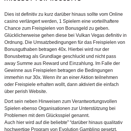
Dies ist definitiv zu kurz darüber hinaus sollte vom Online
casino verlängert werden, 1 Spielern eine vorteilhaftere
Chance zum Freispielen von Bonusgeld zu geben.
Glücklicherweise gehen diese bei Vulkan Vegas definitiv in
Ordnung. Die Umsatzbedingungen für das Freispielen von
Bonusguthaben betragen 40x. Hierbei wird nur der
Bonusbetrag als Grundlage geschluckt und nicht pass
away Summe aus Reward und Einzahlung. Im Falle der
Gewinne aus Freispielen betragen die Bedingungen
immerhin nur 30x. Wenn ihr an einer Aktion teilnehmen
oder Freispiele erhalten wollt, dann aktiviert die einfach
über perish Website.
Dort sein neben Hinweisen zum Verantwortungsvollen
Spielen ebenso Organisationen zur Unterstützung bei
Problemen mit dem Glücksspiel genannt.
Auch hier wird auf die beliebte” “darüber hinaus qualitativ
hochwertige Program von Evolution Gambling gesetzt.