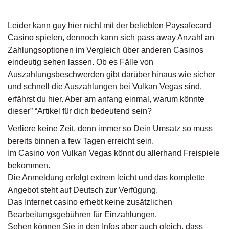
Leider kann guy hier nicht mit der beliebten Paysafecard
Casino spielen, dennoch kann sich pass away Anzahl an
Zahlungsoptionen im Vergleich über anderen Casinos
eindeutig sehen lassen. Ob es Fälle von
Auszahlungsbeschwerden gibt darüber hinaus wie sicher
und schnell die Auszahlungen bei Vulkan Vegas sind,
erfährst du hier. Aber am anfang einmal, warum könnte
dieser” “Artikel für dich bedeutend sein?
Verliere keine Zeit, denn immer so Dein Umsatz so muss
bereits binnen a few Tagen erreicht sein.
Im Casino von Vulkan Vegas könnt du allerhand Freispiele
bekommen.
Die Anmeldung erfolgt extrem leicht und das komplette
Angebot steht auf Deutsch zur Verfügung.
Das Internet casino erhebt keine zusätzlichen
Bearbeitungsgebühren für Einzahlungen.
Sehen können Sie in den Infos aber auch gleich, dass