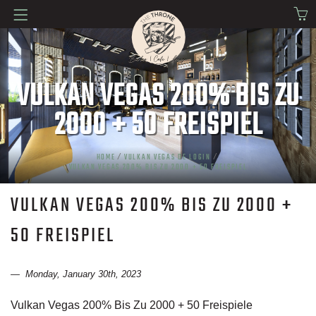
VULKAN VEGAS 200% BIS ZU
2000 + 50 FREISPIEL
HOME
/
VULKAN VEGAS DE LOGIN
/
VULKAN VEGAS 200% BIS ZU 2000 + 50 FREISPIEL
VULKAN VEGAS 200% BIS ZU 2000 +
50 FREISPIEL
— Monday, January 30th, 2023
Vulkan Vegas 200% Bis Zu 2000 + 50 Freispiele