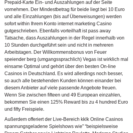
Prepaid-Karte Ein- und Auszahlungen auf der Seite
vornehmen. Der Mindestbetrag für beide liegt bei 10 Euro
und alle Einzahlungen (bis auf Überweisungen) werden
sofort within Ihrem Konto internet marketing Casino
gutgeschrieben. Ebenfalls vorteilhaft ist pass away
Tatsache, dass Auszahlungen in der Regel innerhalb von
10 Stunden durchgeführt sein und nicht in mehreren
Arbeitstagen. Der Willkommensbonus von Feuer
speiender berg (umgangssprachlich) Vegas ist wirklich mal
einsame Optimal und gehört über den besten On-line
Casinos in Deutschland. Es wird allerdings noch besser,
so auch alle bestehenden Kunden können einander bei
diesem Anbieter auf viele passende Angebote freuen.
Wenn Sie zwischen fifteen und 49 European einzahlen,
bekommen Sie einen 125% Reward bis zu 4 hundred Euro
und fifty Freispiele.
Außerdem offeriert der Live-Bereich kklk Online Casinos
spannungsgeladene Spielshows wie” “beispielsweise