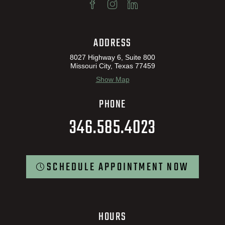
ADDRESS
8027 Highway 6, Suite 800
Missouri City, Texas 77459
Show Map
PHONE
346.585.4023
SCHEDULE APPOINTMENT NOW
HOURS