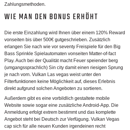
Zahlungsmethoden.
WIE MAN DEN BONUS ERHÖHT
Die erste Einzahlung wird Ihnen über einem 120% Reward
vonseiten bis über 500€ gutgeschrieben. Zusätzlich
erlangen Sie nach wie vor seventy Freispiele für den Big
Bass Sprinkle Spielautomaten vonseiten Matter-of-fact
Play. Auch bei der Qualität macht Feuer speiender berg
(umgangssprachlich) Sin city damit einen riesigen Sprung
je nach vorn. Vulkan Las vegas weist unter den
Filterfunktionen keine Möglichkeit auf, dieses Erlebnis
direkt aufgrund solchen Angeboten zu sortieren.
Außerdem gibt es eine vorbildlich gestaltete mobile
Website sowie sogar eine zusätzliche Android-App. Die
Anmeldung erfolgt extrem bestimmt und das komplette
Angebot steht bei Deutsch zur Verfügung. Vulkan Vegas
cap sich für alle neuen Kunden irgendeinen recht