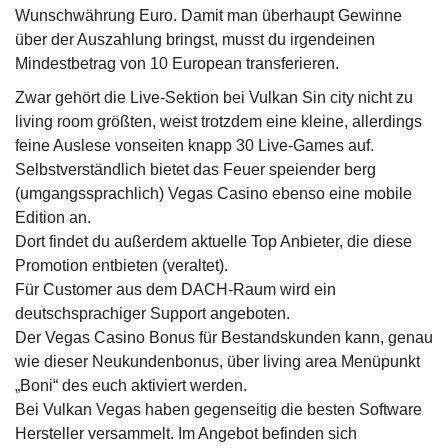
Wunschwährung Euro. Damit man überhaupt Gewinne
über der Auszahlung bringst, musst du irgendeinen
Mindestbetrag von 10 European transferieren.
Zwar gehört die Live-Sektion bei Vulkan Sin city nicht zu
living room größten, weist trotzdem eine kleine, allerdings
feine Auslese vonseiten knapp 30 Live-Games auf.
Selbstverständlich bietet das Feuer speiender berg
(umgangssprachlich) Vegas Casino ebenso eine mobile
Edition an.
Dort findet du außerdem aktuelle Top Anbieter, die diese
Promotion entbieten (veraltet).
Für Customer aus dem DACH-Raum wird ein
deutschsprachiger Support angeboten.
Der Vegas Casino Bonus für Bestandskunden kann, genau
wie dieser Neukundenbonus, über living area Menüpunkt
„Boni“ des euch aktiviert werden.
Bei Vulkan Vegas haben gegenseitig die besten Software
Hersteller versammelt. Im Angebot befinden sich