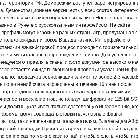
 на территории РФ. Деморежим доступен зарегистрированн
. Демонстрационные версии есть у всех слотов интернет-к
о в легальных и лицензированных казино.Новые пользоват
казино в Рунете с русскоязычным интерфейсом. На сайте
 профиль могут игроки из разных стран. Игр, продуманная 
не только ожидает игроков Вавада казино. Интерфейс его
станский языки.Игровой процесс проходит с горизонтально
ское и музыкальное сопровождение спинов. Для успешного
ндуется отправлять сканы и фото документов высокого ка
ле остается ожидать окончания проверки указанной инфо
вильно, процедура верификации займет не более 2-3 часов
 пополнений счета и фриспины в течение 10 дней после
но подтвердило свою надежность благодаря независимым
опасности всех клиентов, используя шифрование 128-bit S
мы должны указывать только достоверную информацию, ко
атформы могут совершать ставки на условные фишки.
опытом, так и начинающим пользователям. Владельцам Айф
игровой площадки.Проводить время в казино онлайн на ден
d online casino можно казино найти любые слоты чтобы игр