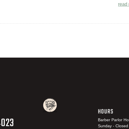
read
HOURS
4023
Barber Parlor Ho
Sunday - Closed