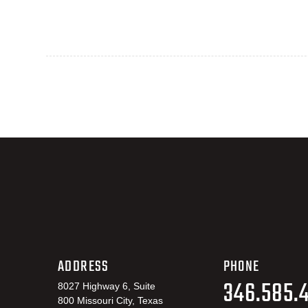
ADDRESS
PHONE
346.585.
8027 Highway 6, Suite
800 Missouri City, Texas