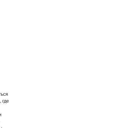
ться
 где
и
е