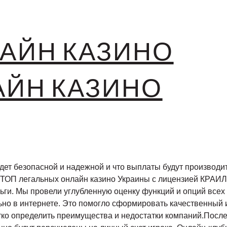
АЙН КАЗИНО
АЙН КАЗИНО
удет безопасной и надежной и что выплаты будут производи
ТОП легальных онлайн казино Украины с лицензией КРАИЛ,
ьги. Мы провели углубленную оценку функций и опций всех
ьно в интернете. Это помогло сформировать качественный 
етко определить преимущества и недостатки компаний.Посл