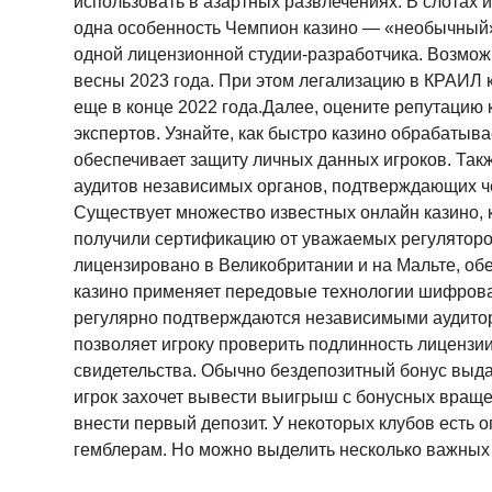
использовать в азартных развлечениях. В слотах 
одна особенность Чемпион казино — «необычный»
одной лицензионной студии-разработчика. Возможн
весны 2023 года. При этом легализацию в КРАИЛ
еще в конце 2022 года.Далее, оцените репутацию 
экспертов. Узнайте, как быстро казино обрабатыва
обеспечивает защиту личных данных игроков. Так
аудитов независимых органов, подтверждающих че
Существует множество известных онлайн казино, 
получили сертификацию от уважаемых регуляторов
лицензировано в Великобритании и на Мальте, об
казино применяет передовые технологии шифрован
регулярно подтверждаются независимыми аудиторам
позволяет игроку проверить подлинность лицензи
свидетельства. Обычно бездепозитный бонус выда
игрок захочет вывести выигрыш с бонусных вращен
внести первый депозит. У некоторых клубов есть
гемблерам. Но можно выделить несколько важных 