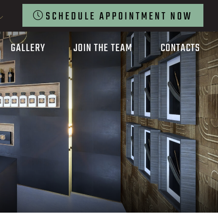
SCHEDULE APPOINTMENT NOW
GALLERY
JOIN THE TEAM
CONTACTS