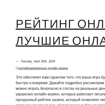
РЕЙТИНГ ОНЛ
ЛУЧШИЕ ОНЛ
— Tuesday, April 30th, 2024
сертифицированные онлайн казино
Это обеспечит вам гарантии того, что ваша игра б
быстро и вовремя. Давайте подробно рассмотрим 
можно играть безопасно в слотах на реальные ден
украиских онлайн казино, которые работают легал
прозрачный рейтинг казино, который позволяет ч