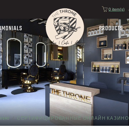
0 item(s)
IMONIALS
PRODUCTS
HOME
СЕРТИФИЦИРОВАННЫЕ ОНЛАЙН КАЗИНО
/