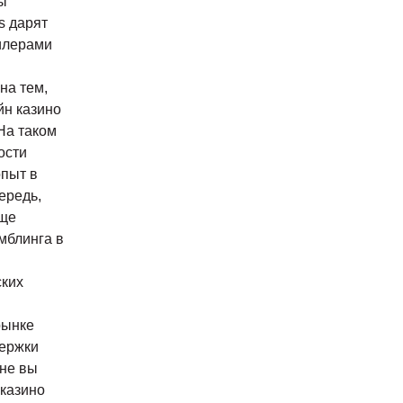
ы
s дарят
илерами
на тем,
йн казино
На таком
ости
опыт в
ередь,
еще
мблинга в
ских
рынке
держки
ане вы
 казино