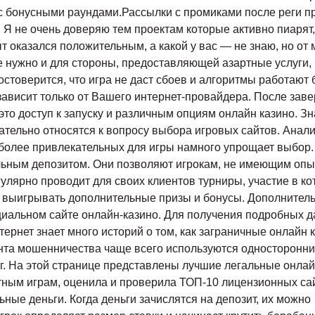
 с бонусными раундами.Рассылки с промиками после реги п
. Я не очень доверяю тем проектам которые активно пиарят,
 оказался положительным, а какой у вас — не знаю, но от 
 нужно и для стороны, предоставляющей азартные услуги, 
стоверится, что игра не даст сбоев и алгоритмы работают 
 зависит только от Вашего интернет-провайдера. После зав
то доступ к запуску и различным опциям онлайн казино. Зна
ательно относятся к вопросу выбора игровых сайтов. Анали
иболее привлекательных для игры намного упрощает выбор.
ьным депозитом. Они позволяют игрокам, не имеющим опы
гулярно проводит для своих клиентов турниры, участие в к
и выигрывать дополнительные призы и бонусы. Дополнител
иальном сайте онлайн-казино. Для получения подробных 
ернет знает много историй о том, как заграничные онлайн 
ента мошенничества чаще всего используются односторонн
ег. На этой странице представлены лучшие легальные онлай
ртным играм, оценила и проверила ТОП-10 лицензионных са
ные деньги. Когда деньги зачислятся на депозит, их можно