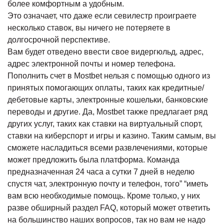
более комфортным а удобным.
Это означает, что даже если севилестр проиграете
несколько ставок, вы ничего не потеряете в
долгосрочной перспективе.
Вам будет отведено ввести свое видергюльд, адрес,
адрес электронной почты и номер телефона.
Пополнить счет в Mostbet нельзя с помощью одного из
принятых помогающих оплаты, таких как кредитные/
дебетовые карты, электронные кошельки, банковские
переводы и другие. Да, Mostbet также предлагает ряд
других услуг, таких как ставки на виртуальный спорт,
ставки на киберспорт и игры и казино. Таким самым, вы
сможете насладиться всеми развлечениями, которые
может предложить была платформа. Команда
предназначенная 24 часа а сутки 7 дней в неделю
спустя чат, электронную почту и телефон, того” “иметь
вам всю необходимые помощь. Кроме только, у них
разве обширный раздел FAQ, который может ответить
на большинство наших вопросов, так но вам не надо