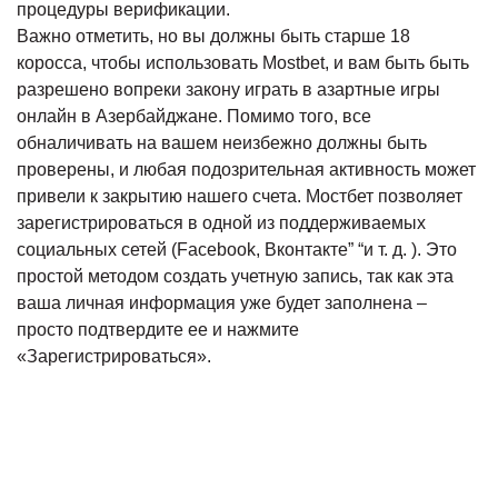
процедуры верификации.
Важно отметить, но вы должны быть старше 18
коросса, чтобы использовать Mostbet, и вам быть быть
разрешено вопреки закону играть в азартные игры
онлайн в Азербайджане. Помимо того, все
обналичивать на вашем неизбежно должны быть
проверены, и любая подозрительная активность может
привели к закрытию нашего счета. Мостбет позволяет
зарегистрироваться в одной из поддерживаемых
социальных сетей (Facebook, Вконтакте” “и т. д. ). Это
простой методом создать учетную запись, так как эта
ваша личная информация уже будет заполнена –
просто подтвердите ее и нажмите
«Зарегистрироваться».
СОЗДАЙТЕ УЧЕТНУЮ
ЗАПИСЬ