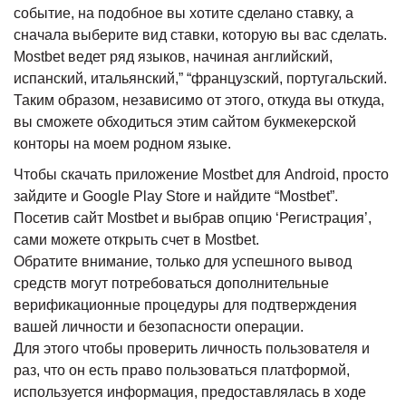
событие, на подобное вы хотите сделано ставку, а
сначала выберите вид ставки, которую вы вас сделать.
Mostbet ведет ряд языков, начиная английский,
испанский, итальянский,” “французский, португальский.
Таким образом, независимо от этого, откуда вы откуда,
вы сможете обходиться этим сайтом букмекерской
конторы на моем родном языке.
Чтобы скачать приложение Mostbet для Android, просто
зайдите и Google Play Store и найдите “Mostbet”.
Посетив сайт Mostbet и выбрав опцию ‘Регистрация’,
сами можете открыть счет в Mostbet.
Обратите внимание, только для успешного вывод
средств могут потребоваться дополнительные
верификационные процедуры для подтверждения
вашей личности и безопасности операции.
Для этого чтобы проверить личность пользователя и
раз, что он есть право пользоваться платформой,
используется информация, предоставлялась в ходе