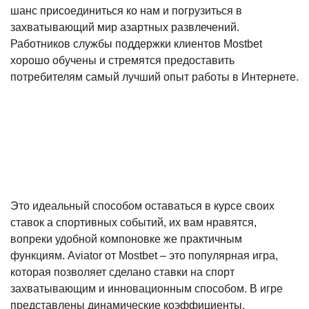
шанс присоединиться ко нам и погрузиться в
захватывающий мир азартных развлечений.
Работников службы поддержки клиентов Mostbet
хорошо обучены и стремятся предоставить
потребителям самый лучший опыт работы в Интернете.
AVIATOR MOSTBET AZƏRBAYCAN
RƏSMI SAYTINDA YÜKLƏYIN VƏ
OYNAYIN
Это идеальный способом оставаться в курсе своих
ставок а спортивных событий, их вам нравятся,
вопреки удобной компоновке же практичным
функциям. Aviator от Mostbet – это популярная игра,
которая позволяет сделано ставки на спорт
захватывающим и инновационным способом. В игре
представлены динамические коэффициенты,