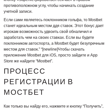
противоположном углу, чтобы начинать создание
учетной записи.
Если сами являетесь поклонником гольфа, то Mostbet
станет идеальным местом ддя ставок. Этот бонус дает
игрокам возможность удвоить свой обналичил и
заработать чем на своих ставках. Если вы будете
поклонником автоспорта, а Mostbet будет безупречным
местом для ставок.” “[newline]Чтобы скачать
приложение Mostbet для iOS, просто зайдите и App
Store же найдите “Mostbet”.
ПРОЦЕСС
РЕГИСТРАЦИИ В
МОСТБЕТ
Как только вы найду его, нажмите и кнопку “Получить”,