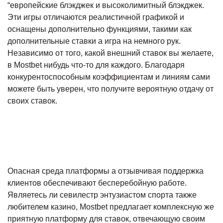
“европейские блэкджек и высоколимитный блэкджек.
Эти игры отличаются реалистичной графикой и
оснащены дополнительно функциями, такими как
дополнительные ставки а игра на немного рук.
Независимо от того, какой внешний ставок вы желаете,
в Mostbet нибудь что-то для каждого. Благодаря
конкурентоспособным коэффициентам и линиям сами
можете быть уверен, что получите вероятную отдачу от
своих ставок.
ПРИНИМАЕТ ВЕДЬ
MOSTBET БИТКОИНЫ?
Опасная среда платформы а отзывчивая поддержка
клиентов обеспечивают бесперебойную работе.
Являетесь ли севилестр энтузиастом спорта также
любителем казино, Mostbet предлагает комплексную же
приятную платформу для ставок, отвечающую своим