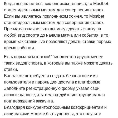
Когда вы являетесь поклонником тенниса, то Mostbet
станет идеальным местом для совершения ставок.
Если вы являетесь поклонником хоккея, то Mostbet
станет идеальным местом для совершения ставок.
Пре-матч означает, что вы могу сделать ставку на
любой вид спорта до начала матча или события, в то
время как ставки live позволяют делать ставки первых
время события.
Есть нормализаторской” “множество других менее
таких видов спорта, в которые вы также можете делать
ставки.
Вас также потребуется создать безопасное имя
пользователя и пароль для доступа к платформе.
Заполните регистрационную форму, указал свои
личные данные, а затем следуйте инструкциям для
подтверждений аккаунта.
Благодаря конкурентоспособным коэффициентам и
линиям сами можете быть уверены, что получите