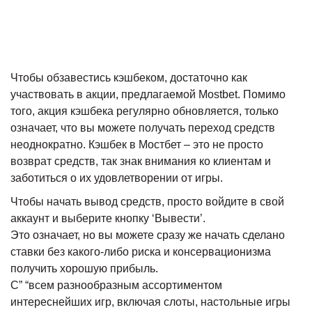
МОБИЛЬНОЕ
ПРИЛОЖЕНИЕ MOSTBET
Чтобы обзавестись кэшбеком, достаточно как
участвовать в акции, предлагаемой Mostbet. Помимо
того, акция кэшбека регулярно обновляется, только
означает, что вы можете получать переход средств
неоднократно. Кэшбек в Мостбет – это не просто
возврат средств, так знак внимания ко клиентам и
заботиться о их удовлетворении от игры.
Чтобы начать вывод средств, просто войдите в свой
аккаунт и выберите кнопку ‘Вывести’.
Это означает, но вы можете сразу же начать сделано
ставки без какого-либо риска и консервационизма
получить хорошую прибыль.
С” “всем разнообразным ассортиментом
интереснейших игр, включая слоты, настольные игры