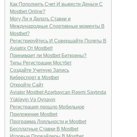
Как Пополнить Счет И вывести Деньги С
Mostbet Online?
Могу Ли я Делать Ставки и
Международные Спортивные моменты В
Mostbet?
Регистрируйтесь И Совершайте Полеты В
Aviatrix От Mostbet!
Принимает ли Mostbet Биткоины?
Типы Регистрации Мостбет
Создайте Учетную Запись
Киберспорт в Mostbet
Откройте Сайт
Aviator Mostbet Azərbaycan Rəsmi Saytında
Yükləyin Və Oynayın
Регистрация прошло Мобильное
Приложение Mostbet
Программа Лояльности и Mostbet
Бесплатные Ставки В Mostbet
Игровые Провайдеры В Mostbet