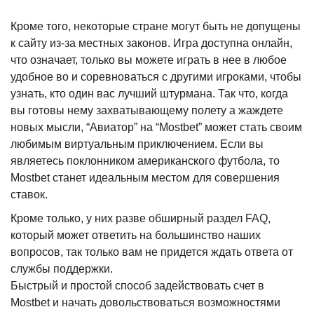
Кроме того, некоторые стране могут быть не допущены
к сайту из-за местных законов. Игра доступна онлайн,
что означает, только вы можете играть в нее в любое
удобное во и соревноваться с другими игроками, чтобы
узнать, кто один вас лучший штурмана. Так что, когда
вы готовы нему захватывающему полету а жаждете
новых мысли, “Авиатор” на “Mostbet” может стать своим
любимым виртуальным приключением. Если вы
являетесь поклонником американского футбола, то
Mostbet станет идеальным местом для совершения
ставок.
Кроме только, у них разве обширный раздел FAQ,
который может ответить на большинство наших
вопросов, так только вам не придется ждать ответа от
службы поддержки.
Быстрый и простой способ задействовать счет в
Mostbet и начать довольствоваться возможностями