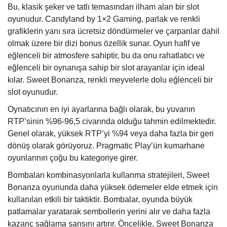
Bu, klasik şeker ve tatlı temasından ilham alan bir slot
oyunudur. Candyland by 1×2 Gaming, parlak ve renkli
grafiklerin yanı sıra ücretsiz döndürmeler ve çarpanlar dahil
olmak üzere bir dizi bonus özellik sunar. Oyun hafif ve
eğlenceli bir atmosfere sahiptir, bu da onu rahatlatıcı ve
eğlenceli bir oynanışa sahip bir slot arayanlar için ideal
kılar. Sweet Bonanza, renkli meyvelerle dolu eğlenceli bir
slot oyunudur.
Oynatıcının en iyi ayarlarına bağlı olarak, bu yuvanın
RTP’sinin %96-96,5 civarında olduğu tahmin edilmektedir.
Genel olarak, yüksek RTP’yi %94 veya daha fazla bir geri
dönüş olarak görüyoruz. Pragmatic Play’ün kumarhane
oyunlarının çoğu bu kategoriye girer.
Bombaları kombinasyonlarla kullanma stratejileri, Sweet
Bonanza oyununda daha yüksek ödemeler elde etmek için
kullanılan etkili bir taktiktir. Bombalar, oyunda büyük
patlamalar yaratarak sembollerin yerini alır ve daha fazla
kazanç sağlama şansını artırır. Öncelikle, Sweet Bonanza