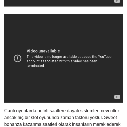
Canlı oyunlarda belirli saatlere dayalı sistemler mevcuttur
ancak hiç bir slot oyununda zaman faktörü yoktur. Sweet
bonanza kazanma saatleri olarak insanların merak ederek