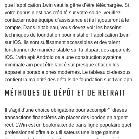
que l’application 1win vaut la gêne d’être téléchargée. Si
votre bonus n’est pas crédité sur votre solde, veuillez
contacter notre équipe d’assistance et ils l’ajouteront à le
compte. Dans le tableau, vous devez voir les besoins
techniques de foundation pour installer l’application 1win
sur iOS. Ils sont suffisament accessibles et devraient
fonctionner de manière stable sur la plupart des appareils
iOS. 1win apk Android os a une construction système
minimale ain peut être lancé sur presque chacun les
appareils portable ones modernes. Le tableau ci-dessous
contient la majorité des détails de foundation sur 1win app.
MÉTHODES DE DÉPÔT ET DE RETRAIT
Il s’agit d’une choice obligatoire pour accomplir” “dieses
transactions financières ain placer des london en argent
réel. 1Win est un bookmaker de paris ligne populaire quel
professionnel offre aux utilisateurs une large gamme