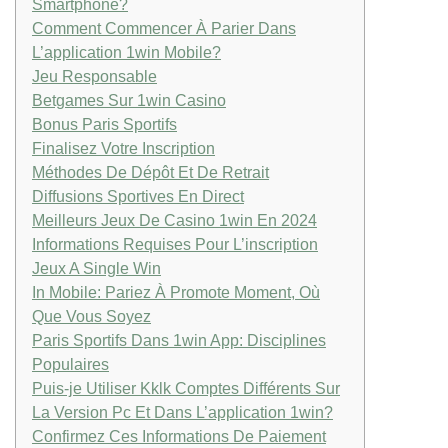
Smartphone?
Comment Commencer À Parier Dans
L’application 1win Mobile?
Jeu Responsable
Betgames Sur 1win Casino
Bonus Paris Sportifs
Finalisez Votre Inscription
Méthodes De Dépôt Et De Retrait
Diffusions Sportives En Direct
Meilleurs Jeux De Casino 1win En 2024
Informations Requises Pour L’inscription
Jeux A Single Win
In Mobile: Pariez À Promote Moment, Où
Que Vous Soyez
Paris Sportifs Dans 1win App: Disciplines
Populaires
Puis-je Utiliser Kklk Comptes Différents Sur
La Version Pc Et Dans L’application 1win?
Confirmez Ces Informations De Paiement