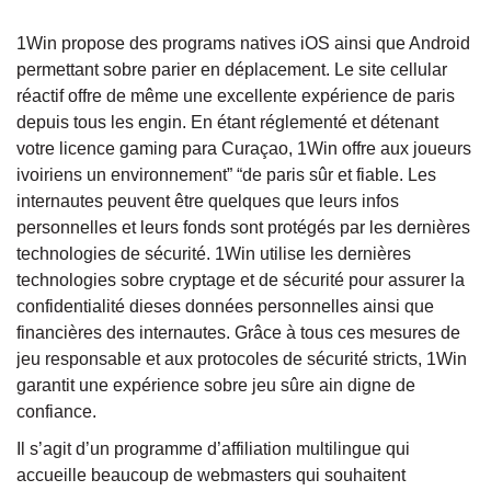
1Win propose des programs natives iOS ainsi que Android
permettant sobre parier en déplacement. Le site cellular
réactif offre de même une excellente expérience de paris
depuis tous les engin. En étant réglementé et détenant
votre licence gaming para Curaçao, 1Win offre aux joueurs
ivoiriens un environnement” “de paris sûr et fiable. Les
internautes peuvent être quelques que leurs infos
personnelles et leurs fonds sont protégés par les dernières
technologies de sécurité. 1Win utilise les dernières
technologies sobre cryptage et de sécurité pour assurer la
confidentialité dieses données personnelles ainsi que
financières des internautes. Grâce à tous ces mesures de
jeu responsable et aux protocoles de sécurité stricts, 1Win
garantit une expérience sobre jeu sûre ain digne de
confiance.
Il s’agit d’un programme d’affiliation multilingue qui
accueille beaucoup de webmasters qui souhaitent