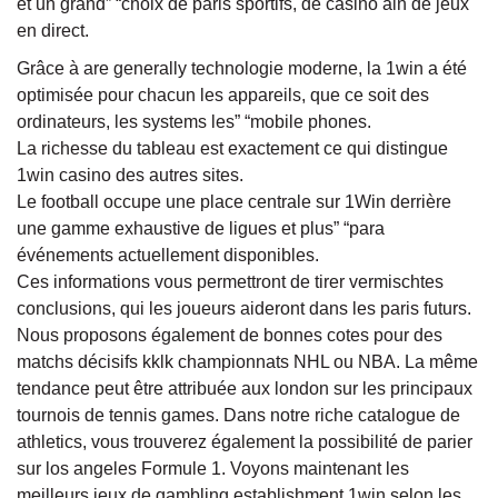
et un grand” “choix de paris sportifs, de casino ain de jeux
en direct.
Grâce à are generally technologie moderne, la 1win a été
optimisée pour chacun les appareils, que ce soit des
ordinateurs, les systems les” “mobile phones.
La richesse du tableau est exactement ce qui distingue
1win casino des autres sites.
Le football occupe une place centrale sur 1Win derrière
une gamme exhaustive de ligues et plus” “para
événements actuellement disponibles.
Ces informations vous permettront de tirer vermischtes
conclusions, qui les joueurs aideront dans les paris futurs.
Nous proposons également de bonnes cotes pour des
matchs décisifs kklk championnats NHL ou NBA. La même
tendance peut être attribuée aux london sur les principaux
tournois de tennis games. Dans notre riche catalogue de
athletics, vous trouverez également la possibilité de parier
sur los angeles Formule 1. Voyons maintenant les
meilleurs jeux de gambling establishment 1win selon les