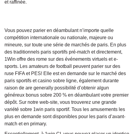
et raffinée.
AUTRES SPORTS
Vous pouvez parier en déambulant n’importe quelle
compétition internationale ou nationale, majeure ou
mineure, sur toute une série de marchés de paris. En plus
des traditionnels paris sportifs pré-match et directement,
1Win offre des rome sur des événements virtuels et e-
sports. Les amateurs de football peuvent parier sur des
ruse FIFA et PES! Elle est en demande sur le marché des
paris sportifs et casino sobre ligne, également durante
raison de are generally possibilité d’obtenir algun
généreux bonus sobre 200 % en déambulant votre premier
dépôt. Sur notre web-site, vous trouverez une grande
variété sobre 1win paris sportif. Tous les amusements les
plus en demande sont disponibles pour les paris d’avant-
match et en primary.
Essentiellement, à 1win CI, vous pouvez placer un identico