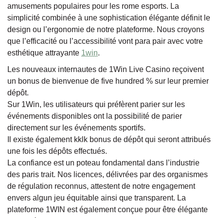
amusements populaires pour les rome esports. La
simplicité combinée à une sophistication élégante définit le
design ou l’ergonomie de notre plateforme. Nous croyons
que l’efficacité ou l’accessibilité vont para pair avec votre
esthétique attrayante
1win
.
Les nouveaux internautes de 1Win Live Casino reçoivent
un bonus de bienvenue de five hundred % sur leur premier
dépôt.
Sur 1Win, les utilisateurs qui préfèrent parier sur les
événements disponibles ont la possibilité de parier
directement sur les événements sportifs.
Il existe également kklk bonus de dépôt qui seront attribués
une fois les dépôts effectués.
La confiance est un poteau fondamental dans l’industrie
des paris trait. Nos licences, délivrées par des organismes
de régulation reconnus, attestent de notre engagement
envers algun jeu équitable ainsi que transparent. La
plateforme 1WIN est également conçue pour être élégante