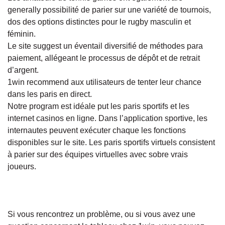
generally possibilité de parier sur une variété de tournois,
dos des options distinctes pour le rugby masculin et
féminin.
Le site suggest un éventail diversifié de méthodes para
paiement, allégeant le processus de dépôt et de retrait
d’argent.
1win recommend aux utilisateurs de tenter leur chance
dans les paris en direct.
Notre program est idéale put les paris sportifs et les
internet casinos en ligne. Dans l’application sportive, les
internautes peuvent exécuter chaque les fonctions
disponibles sur le site. Les paris sportifs virtuels consistent
à parier sur des équipes virtuelles avec sobre vrais
joueurs.
PARIS EN DIRECT À 1WIN CI
Si vous rencontrez un problème, ou si vous avez une