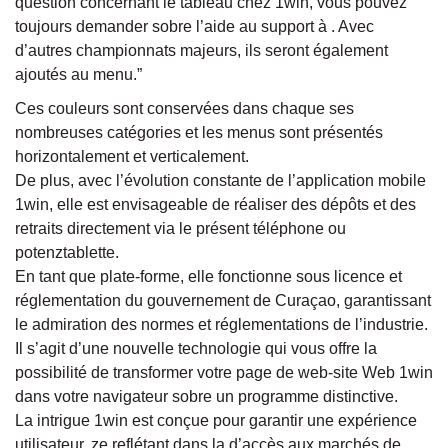
question concernant le tableau chez 1win, vous pouvez
toujours demander sobre l’aide au support à . Avec
d’autres championnats majeurs, ils seront également
ajoutés au menu.”
Ces couleurs sont conservées dans chaque ses
nombreuses catégories et les menus sont présentés
horizontalement et verticalement.
De plus, avec l’évolution constante de l’application mobile
1win, elle est envisageable de réaliser des dépôts et des
retraits directement via le présent téléphone ou
potenztablette.
En tant que plate-forme, elle fonctionne sous licence et
réglementation du gouvernement de Curaçao, garantissant
le admiration des normes et réglementations de l’industrie.
Il s’agit d’une nouvelle technologie qui vous offre la
possibilité de transformer votre page de web-site Web 1win
dans votre navigateur sobre un programme distinctive.
La intrigue 1win est conçue pour garantir une expérience
utilisateur, ze reflétant dans la d’accès aux marchés de