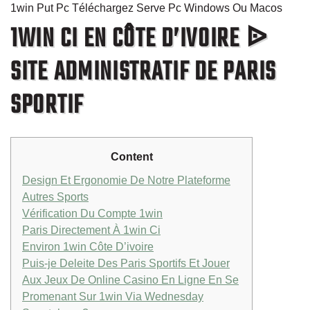
1win Put Pc Téléchargez Serve Pc Windows Ou Macos
1WIN CI EN CÔTE D’IVOIRE ᐉ
SITE ADMINISTRATIF DE PARIS
SPORTIF
Content
Design Et Ergonomie De Notre Plateforme
Autres Sports
Vérification Du Compte 1win
Paris Directement À 1win Ci
Environ 1win Côte D’ivoire
Puis-je Deleite Des Paris Sportifs Et Jouer
Aux Jeux De Online Casino En Ligne En Se
Promenant Sur 1win Via Wednesday