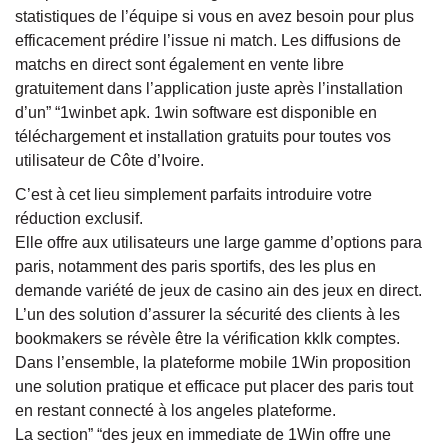
statistiques de l’équipe si vous en avez besoin pour plus
efficacement prédire l’issue ni match. Les diffusions de
matchs en direct sont également en vente libre
gratuitement dans l’application juste après l’installation
d’un” “1winbet apk. 1win software est disponible en
téléchargement et installation gratuits pour toutes vos
utilisateur de Côte d’Ivoire.
C’est à cet lieu simplement parfaits introduire votre
réduction exclusif.
Elle offre aux utilisateurs une large gamme d’options para
paris, notamment des paris sportifs, des les plus en
demande variété de jeux de casino ain des jeux en direct.
L’un des solution d’assurer la sécurité des clients à les
bookmakers se révèle être la vérification kklk comptes.
Dans l’ensemble, la plateforme mobile 1Win proposition
une solution pratique et efficace put placer des paris tout
en restant connecté à los angeles plateforme.
La section” “des jeux en immediate de 1Win offre une