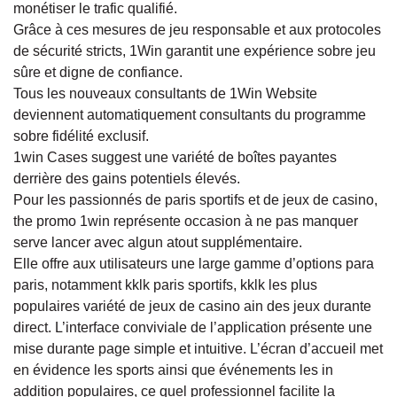
monétiser le trafic qualifié.
Grâce à ces mesures de jeu responsable et aux protocoles
de sécurité stricts, 1Win garantit une expérience sobre jeu
sûre et digne de confiance.
Tous les nouveaux consultants de 1Win Website
deviennent automatiquement consultants du programme
sobre fidélité exclusif.
1win Cases suggest une variété de boîtes payantes
derrière des gains potentiels élevés.
Pour les passionnés de paris sportifs et de jeux de casino,
the promo 1win représente occasion à ne pas manquer
serve lancer avec algun atout supplémentaire.
Elle offre aux utilisateurs une large gamme d’options para
paris, notamment kklk paris sportifs, kklk les plus
populaires variété de jeux de casino ain des jeux durante
direct. L’interface conviviale de l’application présente une
mise durante page simple et intuitive. L’écran d’accueil met
en évidence les sports ainsi que événements les in
addition populaires, ce quel professionnel facilite la