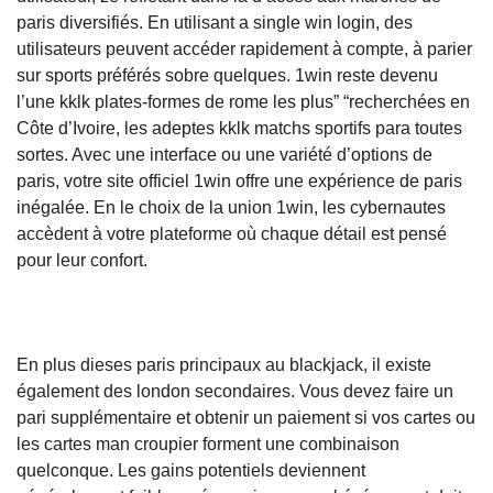
paris diversifiés. En utilisant a single win login, des
utilisateurs peuvent accéder rapidement à compte, à parier
sur sports préférés sobre quelques. 1win reste devenu
l’une kklk plates-formes de rome les plus” “recherchées en
Côte d’Ivoire, les adeptes kklk matchs sportifs para toutes
sortes. Avec une interface ou une variété d’options de
paris, votre site officiel 1win offre une expérience de paris
inégalée. En le choix de la union 1win, les cybernautes
accèdent à votre plateforme où chaque détail est pensé
pour leur confort.
ENVIRON 1WIN CÔTE D’IVOIRE
En plus dieses paris principaux au blackjack, il existe
également des london secondaires. Vous devez faire un
pari supplémentaire et obtenir un paiement si vos cartes ou
les cartes man croupier forment une combinaison
quelconque. Les gains potentiels deviennent