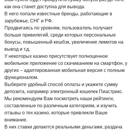
как она станет доступна для вывода.
В него попали известные бренды, работающие в
зарубежье, СНГ и РФ.
Продвигаясь по уровням, пользователь получает
больше привилегий, среди которых персональные
бонусы, повышенный кешбэк, увеличение лимитов на
вывод и т.д.
У некоторых казино присутствует полноценное
мобильное приложение со скачиванием на смартфон, у
других – адаптированная мобильная версия с полным
функционалом.
Выберите удобный способ оплаты и укажите сумму
депозита, например электронный кошелек Пиастрикс.
Мы рекомендуем Вам посмотреть наши рейтинги,
составленные по различным категориям, и изучить
отзывы о тех казино, которые привлекли Ваше
внимание.
В них ставки делаются реальными деньгами, раздача