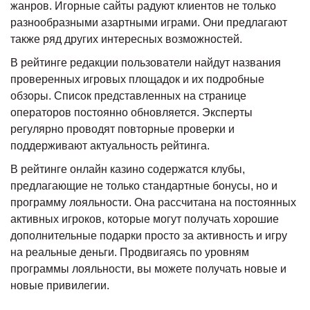
жанров. Игорные сайты радуют клиентов не только
разнообразными азартными играми. Они предлагают
также ряд других интересных возможностей.
В рейтинге редакции пользователи найдут названия
проверенных игровых площадок и их подробные
обзоры. Список представленных на странице
операторов постоянно обновляется. Эксперты
регулярно проводят повторные проверки и
поддерживают актуальность рейтинга.
В рейтинге онлайн казино содержатся клубы,
предлагающие не только стандартные бонусы, но и
программу лояльности. Она рассчитана на постоянных
активных игроков, которые могут получать хорошие
дополнительные подарки просто за активность и игру
на реальные деньги. Продвигаясь по уровням
программы лояльности, вы можете получать новые и
новые привилегии.