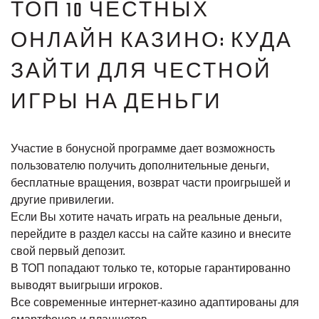
ТОП 10 ЧЕСТНЫХ
ОНЛАЙН КАЗИНО: КУДА
ЗАЙТИ ДЛЯ ЧЕСТНОЙ
ИГРЫ НА ДЕНЬГИ
Участие в бонусной программе дает возможность
пользователю получить дополнительные деньги,
бесплатные вращения, возврат части проигрышей и
другие привилегии.
Если Вы хотите начать играть на реальные деньги,
перейдите в раздел кассы на сайте казино и внесите
свой первый депозит.
В ТОП попадают только те, которые гарантированно
выводят выигрыши игроков.
Все современные интернет-казино адаптированы для