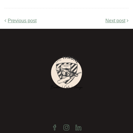
Previous post
Next post