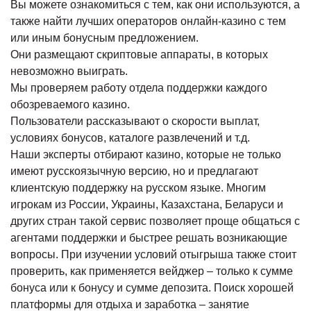
Вы можете ознакомиться с тем, как они используются, а
также найти лучших операторов онлайн-казино с тем
или иным бонусным предложением.
Они размещают скриптовые аппараты, в которых
невозможно выиграть.
Мы проверяем работу отдела поддержки каждого
обозреваемого казино.
Пользователи рассказывают о скорости выплат,
условиях бонусов, каталоге развлечений и т.д.
Наши эксперты отбирают казино, которые не только
имеют русскоязычную версию, но и предлагают
клиентскую поддержку на русском языке. Многим
игрокам из России, Украины, Казахстана, Беларуси и
других стран такой сервис позволяет проще общаться с
агентами поддержки и быстрее решать возникающие
вопросы. При изучении условий отыгрыша также стоит
проверить, как применяется вейджер – только к сумме
бонуса или к бонусу и сумме депозита. Поиск хорошей
платформы для отдыха и заработка – занятие