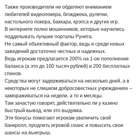
Также производители не обделяют вниманием
любителей видеопокера, блэкджека, рулетки,
настольного покера, баккара, крэпса и других игр.
В интернете полно мошенников, которые научились
подделывать лучшие порталы Рунета.
Не самый объективный фактор, ведь и среди новых
заведений достаточно честных и надежных.
Ведь игрокам предлагается 200% на 1-ое пополнение
баланса (а это до 100 тысяч рублей) и 200 бесплатных
спинов.
Средства могут задерживаться на несколько дней, а в
некоторых не слишком добросовестных учреждениях –
замораживаться на недели, а то и месяцы.
Там зачастую говорят, действительно ли у казино
быстрый вывод, или это выдумка.
Эти бонусы помогают игрокам увеличить свой
банкролл, продлить игровой сеанс и повысить свои
шансы на выигрыш.