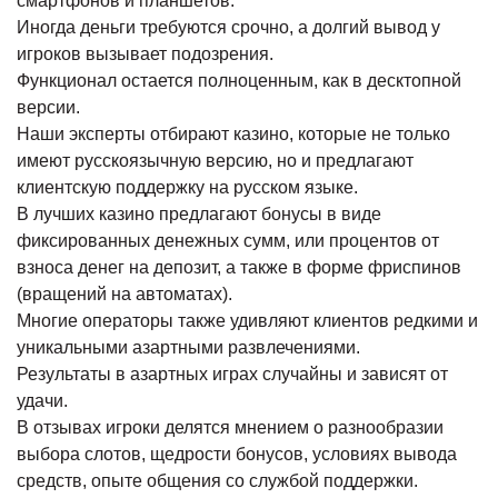
смартфонов и планшетов.
Иногда деньги требуются срочно, а долгий вывод у
игроков вызывает подозрения.
Функционал остается полноценным, как в десктопной
версии.
Наши эксперты отбирают казино, которые не только
имеют русскоязычную версию, но и предлагают
клиентскую поддержку на русском языке.
В лучших казино предлагают бонусы в виде
фиксированных денежных сумм, или процентов от
взноса денег на депозит, а также в форме фриспинов
(вращений на автоматах).
Многие операторы также удивляют клиентов редкими и
уникальными азартными развлечениями.
Результаты в азартных играх случайны и зависят от
удачи.
В отзывах игроки делятся мнением о разнообразии
выбора слотов, щедрости бонусов, условиях вывода
средств, опыте общения со службой поддержки.