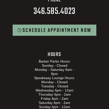
346.585.4023
SCHEDULE APPOINTMENT NOW
HOURS
Barber Parlor Hours:
Sunday - Closed
Monday - Saturday 9am -
8pm
Speakeasy Lounge Hours:
Monday - Closed
Tuesday - Closed
Wednesday 4pm - 12am
Thursday 4pm - 2am
Friday 4pm - 2am
Saturday 4pm - 2am
Sunday 4pm - 12am