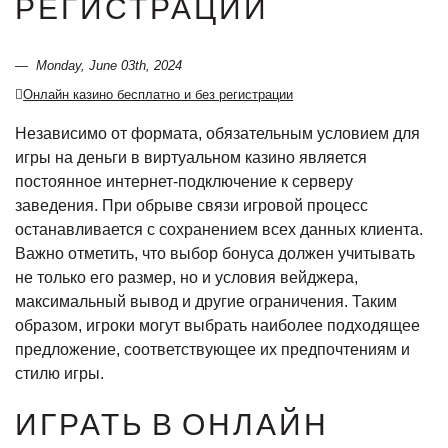
РЕГИСТРАЦИИ
— Monday, June 03th, 2024
Онлайн казино бесплатно и без регистрации
Независимо от формата, обязательным условием для
игры на деньги в виртуальном казино является
постоянное интернет-подключение к серверу
заведения. При обрыве связи игровой процесс
останавливается с сохранением всех данных клиента.
Важно отметить, что выбор бонуса должен учитывать
не только его размер, но и условия вейджера,
максимальный вывод и другие ограничения. Таким
образом, игроки могут выбрать наиболее подходящее
предложение, соответствующее их предпочтениям и
стилю игры.
ИГРАТЬ В ОНЛАЙН