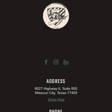
ADDRESS
8027 Highway 6, Suite 800
Missouri City, Texas 77459
Show Map
PHONE