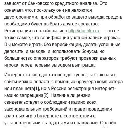
зависят от банковского кредитного анализа. Это
означает, что, поскольку они не являются
двусторонними, при обработке вашего вывода средств
необходимо будет выбрать другое средство.
Регистрация в онлайн-казино
http://duchka.ru
— это не
то же самое, что верификация учетной записи игрока..
Вы можете играть без верификации, делать успешные
депозиты и выводы и использовать бонусы, но
большинство операторов требуют проверки данных
игрока перед первым выводом выигрыша.
Интернет-казино достаточно доступны, так как на их
сайты можно попасть с помощью браузера компьютера
или планшета[1], но в России регистрация интернет-
казино запрещена[2]. Наличие лицензии
свидетельствует о соблюдении казино всех
законодательных требований и праве проведения
азартных игр в bнтернете в соответствии с
установленными стандартами и правилами. Онлайн