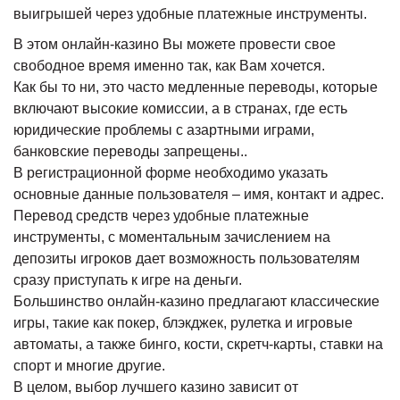
выигрышей через удобные платежные инструменты.
В этом онлайн-казино Вы можете провести свое
свободное время именно так, как Вам хочется.
Как бы то ни, это часто медленные переводы, которые
включают высокие комиссии, а в странах, где есть
юридические проблемы с азартными играми,
банковские переводы запрещены..
В регистрационной форме необходимо указать
основные данные пользователя – имя, контакт и адрес.
Перевод средств через удобные платежные
инструменты, с моментальным зачислением на
депозиты игроков дает возможность пользователям
сразу приступать к игре на деньги.
Большинство онлайн-казино предлагают классические
игры, такие как покер, блэкджек, рулетка и игровые
автоматы, а также бинго, кости, скретч-карты, ставки на
спорт и многие другие.
В целом, выбор лучшего казино зависит от