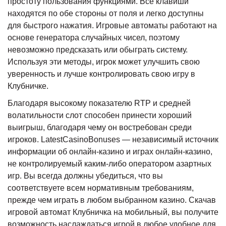
простоту пользования функциями. Все клавиши
находятся по обе стороны от поля и легко доступны
для быстрого нажатия. Игровые автоматы работают на
основе генератора случайных чисел, поэтому
невозможно предсказать или обыграть систему.
Используя эти методы, игрок может улучшить свою
уверенность и лучше контролировать свою игру в
Клубничке.
Благодаря высокому показателю RTP и средней
волатильности слот способен принести хороший
выигрыш, благодаря чему он востребован среди
игроков. LatestCasinoBonuses — независимый источник
информации об онлайн-казино и играх онлайн-казино,
не контролируемый каким-либо оператором азартных
игр. Вы всегда должны убедиться, что вы
соответствуете всем нормативным требованиям,
прежде чем играть в любом выбранном казино. Скачав
игровой автомат Клубничка на мобильный, вы получите
возможность наслаждаться игрой в любое удобное для