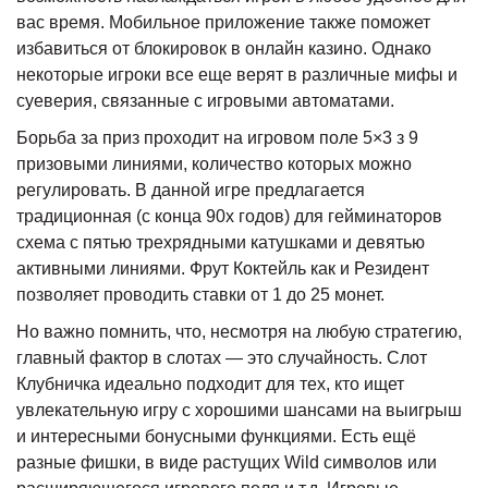
вас время. Мобильное приложение также поможет
избавиться от блокировок в онлайн казино. Однако
некоторые игроки все еще верят в различные мифы и
суеверия, связанные с игровыми автоматами.
Борьба за приз проходит на игровом поле 5×3 з 9
призовыми линиями, количество которых можно
регулировать. В данной игре предлагается
традиционная (с конца 90х годов) для гейминаторов
схема с пятью трехрядными катушками и девятью
активными линиями. Фрут Коктейль как и Резидент
позволяет проводить ставки от 1 до 25 монет.
Но важно помнить, что, несмотря на любую стратегию,
главный фактор в слотах — это случайность. Слот
Клубничка идеально подходит для тех, кто ищет
увлекательную игру с хорошими шансами на выигрыш
и интересными бонусными функциями. Есть ещё
разные фишки, в виде растущих Wild символов или